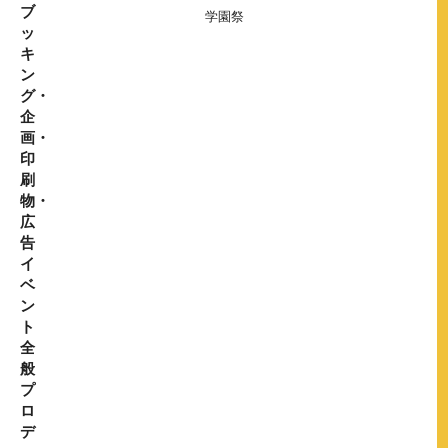
ブ
学園祭
ッ
キ
ン
グ・
企
画・
印
刷
物・
広
告
イ
ベ
ン
ト
全
般
プ
ロ
デ