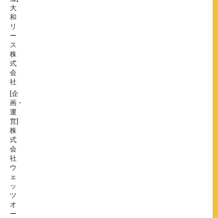
大
和
リ
ー
ス
株
式
会
社
[企
画・
運
営]
株
式
会
社
ウ
ェ
ッ
ツ
オ
ー