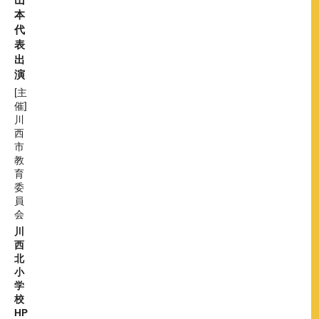
本
代
表
出
演
[主
催]
川
西
市
教
育
委
員
会
川
西
北
小
学
校
HP