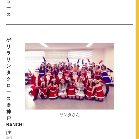
ュ
ー
ス
ゲ
リ
ラ
サ
ン
タ
ク
ロ
ー
ス
＠
神
サンタさん
戸
BANCHI
[主
催]