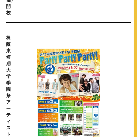
開
校
樟
蔭
東
短
期
大
学
学
園
祭
ア
ー
テ
ィ
ス
ト