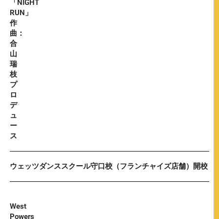
「NIGHT
RUN」
作
曲：
合
山
瑞
枝
プ
ロ
デ
ュ
ー
ス
ウェッツダンススクール守口校（フランチャイズ店舗）開校
West
Powers