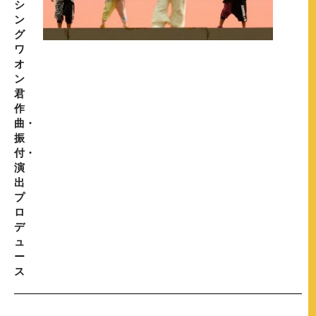
シ
ン
グ
ワ
オ
ン
君
作
曲・
振
付・
演
出
プ
ロ
デ
ュ
ー
ス