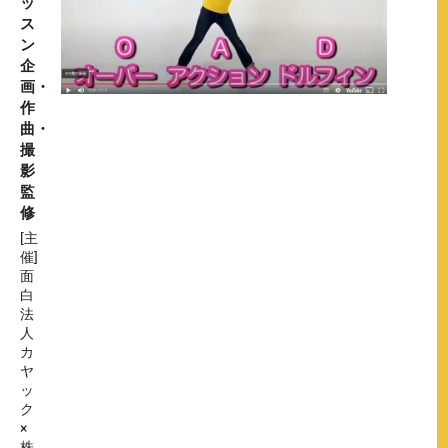
ッ
ス
ン
企
画・
作
曲・
撮
影
監
修
[主
催]
面
白
法
人
カ
ヤ
ッ
ク
×
株