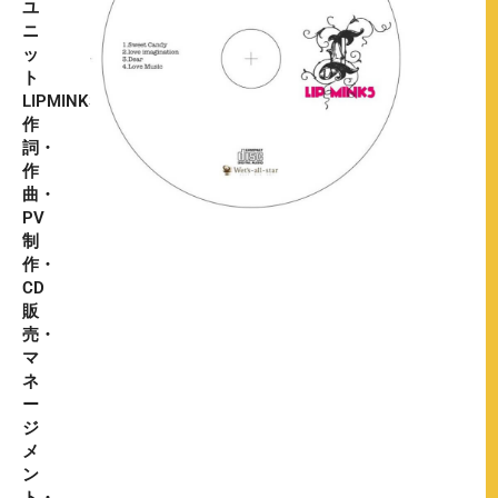
ユ
ニ
ッ
ト
LIPMINKS
作
詞・
作
曲・
PV
制
作・
CD
販
売・
マ
ネ
ー
ジ
メ
ン
ト・