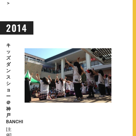
＞
2014
キ
ッ
ズ
ダ
ン
ス
シ
ョ
ー
＠
神
戸
BANCHI
[主
催]