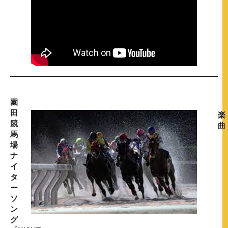
園
田
楽
競
曲
馬
場
ナ
イ
タ
ー
ソ
ン
グ