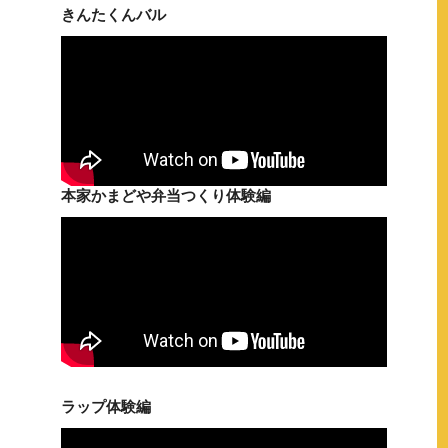
きんたくんバル
本家かまどや弁当つくり体験編
ラップ体験編