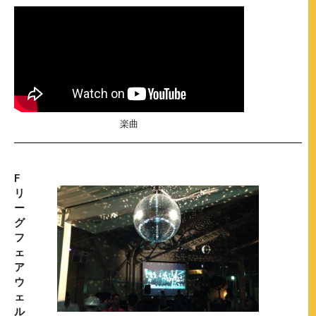
楽曲
F
リ
ー
グ
フ
ェ
ア
ウ
ェ
ル