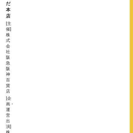
だ
本
店
[主
催]
株
式
会
社
阪
急
阪
神
百
貨
店
[企
画・
運
営
出
演]
株