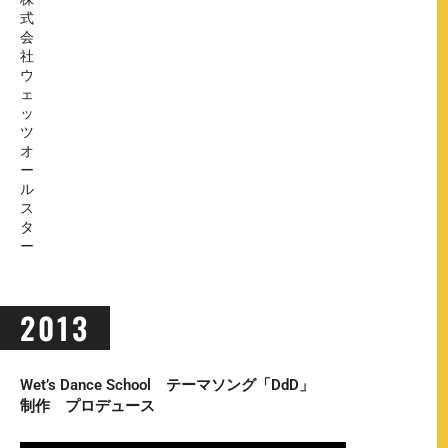
式
会
社
ウ
ェ
ッ
ツ
オ
ー
ル
ス
タ
ー
2013
Wet’s Dance School テーマソング「DdD」
制作 プロデュース