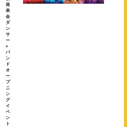
発
表
会
ダ
ン
サ
ー
×
バ
ン
ド
オ
ー
プ
ニ
ン
グ
イ
ベ
ン
ト