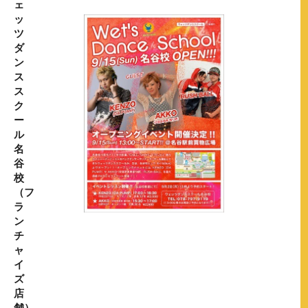
ェ
ッ
ツ
ダ
ン
ス
ス
ク
ー
ル
名
谷
校
（フ
ラ
ン
チ
ャ
イ
ズ
店
舗）