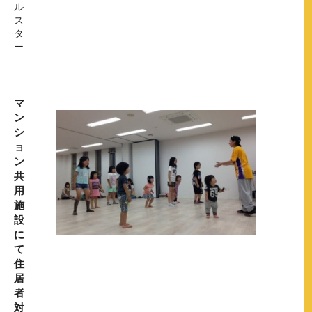
ル
ス
タ
ー
マ
ン
シ
ョ
ン
共
用
施
設
に
て
住
居
者
対