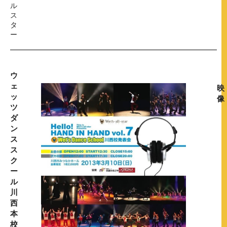
ル
ス
タ
ー
ウ
ェ
映
ッ
像
ツ
ダ
ン
ス
ス
ク
ー
ル
川
西
本
校