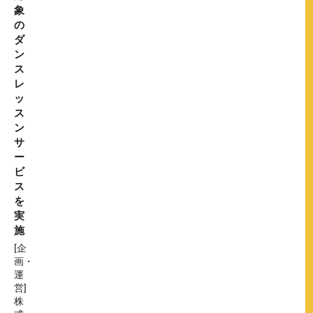
象
の
ダ
ン
ス
レ
ッ
ス
ン
サ
ー
ビ
ス
を
実
施
[企
画・
運
営]
株