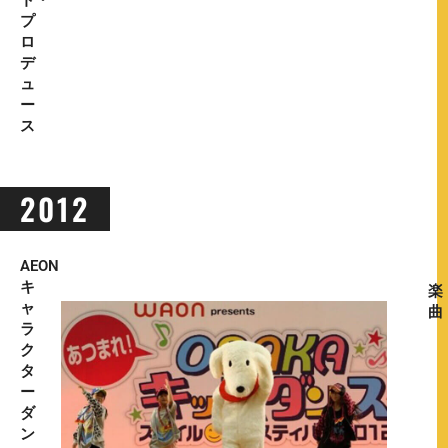
プ
ロ
デ
ュ
ー
ス
2012
AEON
キ
楽
ャ
曲
ラ
ク
タ
ー
ダ
ン