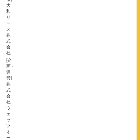
大
和
リ
ー
ス
株
式
会
社
[企
画・
運
営]
株
式
会
社
ウ
ェ
ッ
ツ
オ
ー