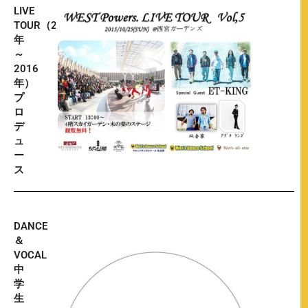
LIVE
TOUR（2011
年
～
2016
年）
プ
ロ
デ
ュ
ー
ス
DANCE
＆
VOCAL
中
学
生