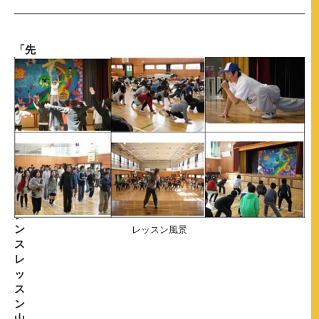
「先
輩
に
学
ぼ
う！」
講
演
会・
公
開
ダ
ン
レッスン風景
ス
レ
ッ
ス
ン
山