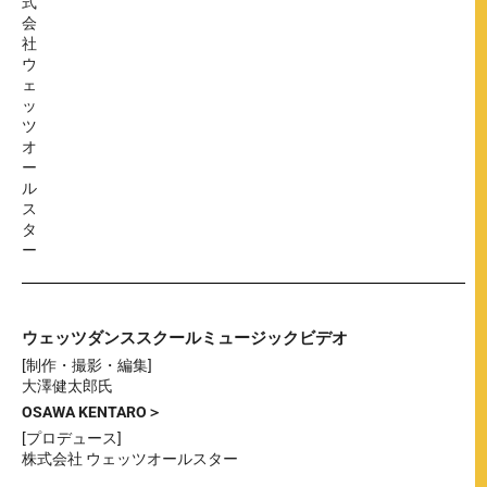
式
会
社
ウ
ェ
ッ
ツ
オ
ー
ル
ス
タ
ー
ウェッツダンススクールミュージックビデオ
[制作・撮影・編集]
大澤健太郎氏
OSAWA KENTARO＞
[プロデュース]
株式会社 ウェッツオールスター