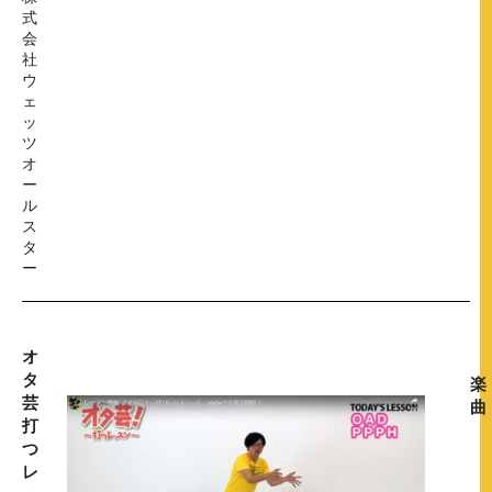
式
会
社
ウ
ェ
ッ
ツ
オ
ー
ル
ス
タ
ー
オ
タ
楽
芸
曲
打
つ
レ