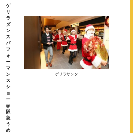
ゲ
リ
ラ
ダ
ン
ス
パ
フ
ォ
ー
マ
ン
ゲリラサンタ
ス
シ
ョ
ー
@
阪
急
う
め